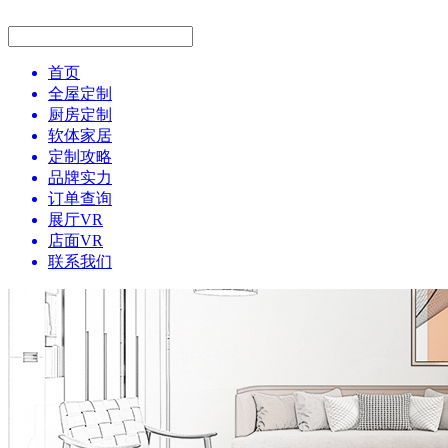
首页
全屋定制
厨房定制
软体家居
定制攻略
品牌实力
订单查询
展厅VR
店面VR
联系我们