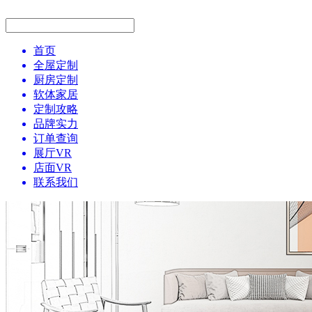
首页
全屋定制
厨房定制
软体家居
定制攻略
品牌实力
订单查询
展厅VR
店面VR
联系我们