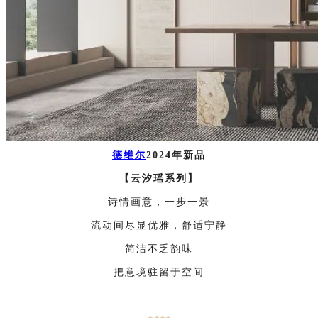
德维尔
2024年新品
【云汐瑶
系列
】
诗情画意，一步一景
流动间尽显优雅，舒适宁静
简洁不乏韵味
把意境驻留于空间