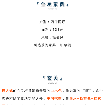
『 全 屋 案 例 』
□□□□
户型：四房两厅
面积：133㎡
风格：轻奢风
所选系列家具：珀尔顿
『 玄 关 』
□□□□
嵌入式
白木色
的玄关柜是沉稳舒适的
，作为家的“门面”，这个
中间挖空
展示+换鞋凳+挂衣
玄关柜除了收纳功能之外，
，集