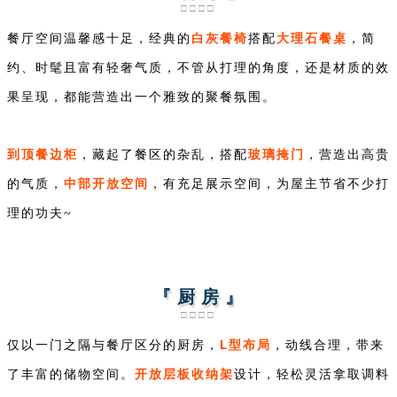
□□□□
白灰餐椅
大理石餐桌
餐厅空间温馨感十足，经典的
搭配
，简
约、时髦且富有轻奢气质，不管从打理的角度，还是材质的效
果呈现，都能营造出一个雅致的聚餐氛围。
到顶餐边柜
玻璃掩门
，藏起了餐区的杂乱，搭配
，营造出高贵
中部开放空间
的气质，
，有充足展示空间，为屋主节省不少打
理的功夫~
『 厨 房 』
□□□□
L型布局
仅以一门之隔与餐厅区分的厨房，
，动线合理，带来
开放层板收纳架
了丰富的储物空间。
设
计，轻松灵活拿取调料