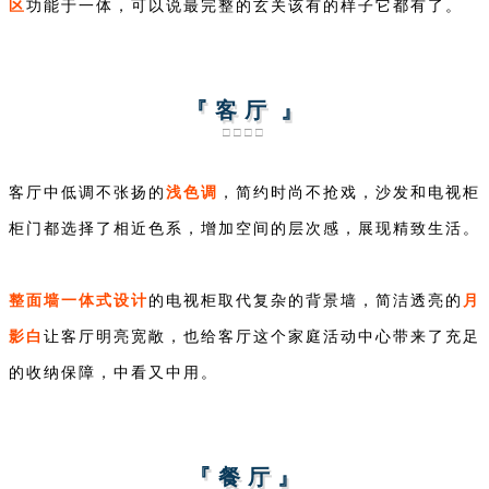
区
功能于一体，可以说最完整的玄关该有的样子它都有了。
『 客 厅 』
□□□□
浅色调
客厅中低调不张扬的
，简约时尚不抢戏，沙发和电视柜
柜门都选择了相近色系，增加空间的层次感，展现精致生活。
整面墙一体式设计
月
的电视柜取代复杂的背景墙，简洁透亮的
影白
让客厅明亮宽敞，也给客厅这个家庭活动中心带来了充足
的收纳保障，中看又中用。
『 餐 厅 』