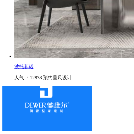
波托菲诺
人气 ：12838
预约量尺设计