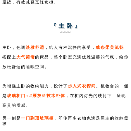
瓶罐，有效减轻烹饪负担。
『 主 卧 』
□□□□
淡雅舒适
线条柔美流畅
主卧，色调
，给人有种沉静的享受，
，
大气简奢
搭配上
的床品，整个卧室充满优雅温馨的气氛，给你
放松舒适的睡眠空间。
步入式衣帽间
为增强主卧的收纳能力，设计了
。梳妆台的一侧
玻璃柜门+#雁灰科技木柜体
是
，在柜内灯光的映衬下，呈现
高贵的质感。
一门到顶
玻璃柜
另一侧是
，即使再多衣物也满足屋主的收纳需
求！