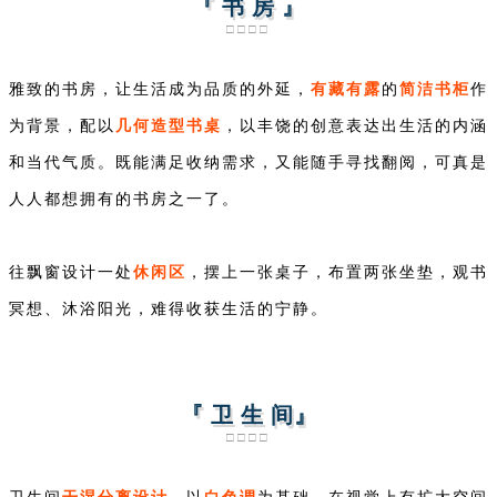
『 书 房 』
□□□□
有藏有露
简洁书柜
雅致的书房，让生活成为品质的外延，
的
作
几何造型书桌
为背景，配以
，以丰饶的创意表达出生活的内涵
和当代气质。既能满足收纳需求，又能随手寻找翻阅，可真是
人人都想拥有的书房之一了。
休闲区
往飘窗设计一处
，摆上一张桌子，布置两张坐垫，观书
冥想、沐浴阳光，难得收获生活的宁静。
『 卫 生 间』
□□□□
干湿分离设计
白色调