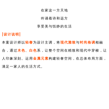
在家这一方天地
吟诵着诗和远方
享受美与恬静的生活
|设计说明|
轻奢
现代雅致
时尚格调
本案设计师以
为设计主调，将
与
相融
木色
白色
合，通过
、
系，让整个空间在精致和现代中穿梭，让
金属元素
人印象深刻。运用
构建轻奢空间，在总体布局方面，
满足一家人的生活方式。