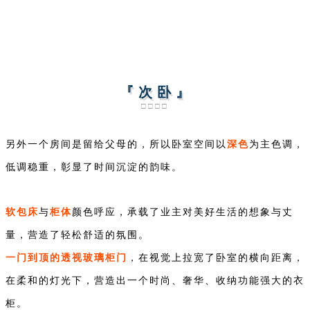
『 次 卧 』
□□□□
深色
另外一个房间是留给父母的，所以卧室空间以
为主色调，
低调稳重，彰显了时间沉淀的韵味。
软包床
柜体
与
颜色呼应，承载了业主对美好生活的想象与丈
量，营造了轻松舒适的氛围。
一门到顶的透视玻璃柜门
，在视觉上拉宽了卧室的横向距离，
在柔和的灯光下，营造出一个时尚、奢华、收纳功能强大的衣
柜。