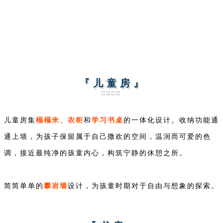
『 儿 童 房 』
□□□□
榻榻米
衣柜
学习书桌
儿童房集
、
和
的一体化设计。收纳功能通
通上墙，为孩子保留属于自己撒欢的空间，温润而可爱的色
调，接近最纯净的孩童内心，构筑宁静的休憩之所。
攀岩墙
简简单单的
设计，为孩童时期对于自由与想象的探索。