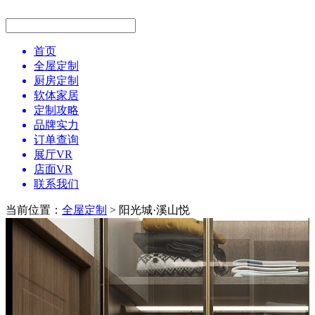
首页
全屋定制
厨房定制
软体家居
定制攻略
品牌实力
订单查询
展厅VR
店面VR
联系我们
当前位置：
全屋定制
> 阳光城·溪山悦