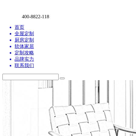
400-8822-118
首页
全屋定制
厨房定制
软体家居
定制攻略
品牌实力
联系我们