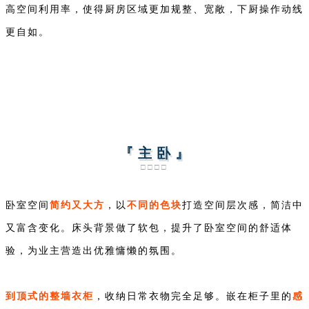
高空间利用率，使得厨房区域更加规整、宽敞，下厨操作动线
更自如。
『 主 卧 』
□□□□
简约又大方
不同的色块
卧室空间
，以
打造空间层次感，简洁中
又富含变化。床头背景做了软包，提升了卧室空间的舒适体
验，为业主营造出优雅慵懒的氛围。
到顶式的整墙衣柜
感
，收纳日常衣物完全足够。嵌在柜子里的