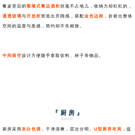
整墙式餐边酒柜
餐桌背后的
丝毫不占地儿，收纳力却杠杠的，
通透玻璃
开放柜
金色边框
与
营造出开阔感，搭配
，折射出整体
空间的温度与质感，简约却不失精致。
中间留空
设计方便随手拿取饮料、杯子等物品。
『 厨 房 』
□□□□
灰白色调
U型厨房布局
厨房采用
，干净清爽，层次分明。
，提