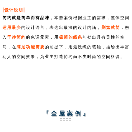
|设计说明|
简约就是简单而有品味
，本套案例根据业主的需求，整体空间
运用最少
删繁就简
的设计语言，表达出最深的设计内涵，
，融
干净简约
极简的线
条
入
的色调元素，用
勾勒出具有灵性的空
满足功能需要
间，在
的前提下，用最洗练的笔触，描绘出丰富
动人的空间效果，为业主打造简约而不失时尚的空间格调。
『 全 屋 案 例 』
□□□□