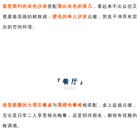
造型简约的灰色沙发
黑白灰色的茶几
搭配
，看起来不出众但又
橙色的单人沙发
透露着高级的精致感；
点缀，营造干净而有层
次的空间环境。
『 餐 厅 』
□□□□
造型新颖的大理石餐桌
黑橙色餐椅
与
相搭配，桌上盆栽点缀，
无论是日常二人享受烛光晚餐，还是招待朋友，都很有优雅的
格调感。