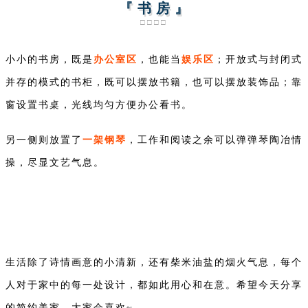
『 书 房 』
□□□□
办公室区
娱乐区
小小的书房，既是
，也能当
；开放式与封闭式
并存的模式的书柜，既可以摆放书籍，也可以摆放装饰品；靠
窗设置书桌，光线均匀方便办公看书。
一架钢琴
另一侧则放置了
，工作和阅读之余可以弹弹琴陶冶情
操，尽显文艺气息。
生活除了诗情画意的小清新，
还有柴米油盐的烟火气息，
每个
人对于家中的每一处设计，
都如此用心和在意。希望今天分享
的简约美家，大家会喜欢~