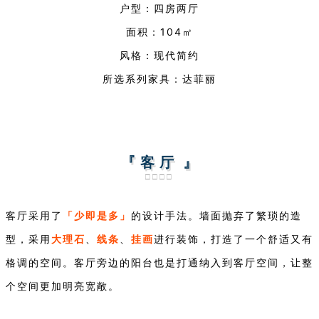
户型：四房两厅
面积：104㎡
风格：现代简约
所选系列家具：达菲丽
『 客 厅 』
□□□□
「少即是多」
客厅采用了
的设计手法。墙面抛弃了繁琐的造
大理石
线条
挂画
型，采用
、
、
进行装饰，打造了一个舒适又有
格调的空间。客厅旁边的阳台也是打通纳入到客厅空间，让整
个空间更加明亮宽敞。