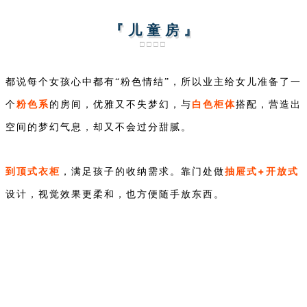
『 儿 童 房 』
□□□□
都说每个女孩心中都有“粉色情结”，所以业主给女儿准备了一
粉色系
白色柜体
个
的房间，优雅又不失梦幻，与
搭配，营造出
空间的梦幻气息，却又不会过分甜腻。
到顶式衣柜
抽屉式+开放式
，满足孩子的收纳需求。靠门处做
设计，视觉效果更柔和，也方便随手放东西。