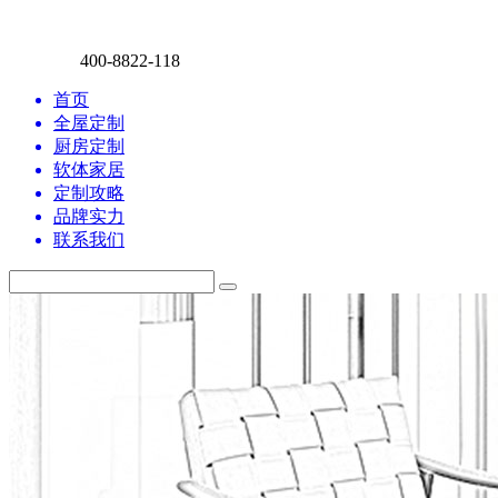
400-8822-118
首页
全屋定制
厨房定制
软体家居
定制攻略
品牌实力
联系我们