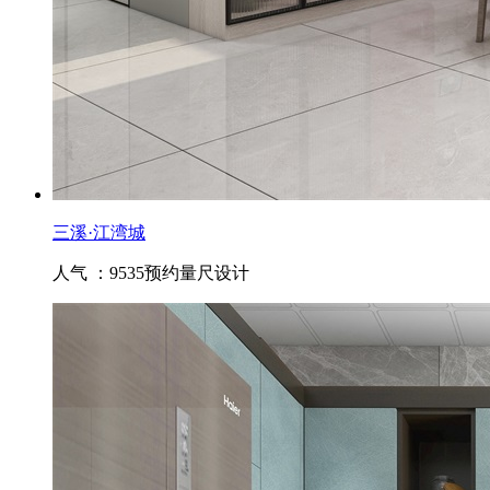
三溪·江湾城
人气 ：9535
预约量尺设计