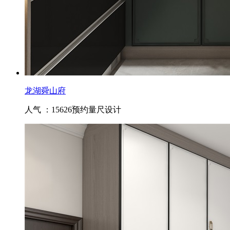
龙湖舜山府
人气 ：15626
预约量尺设计