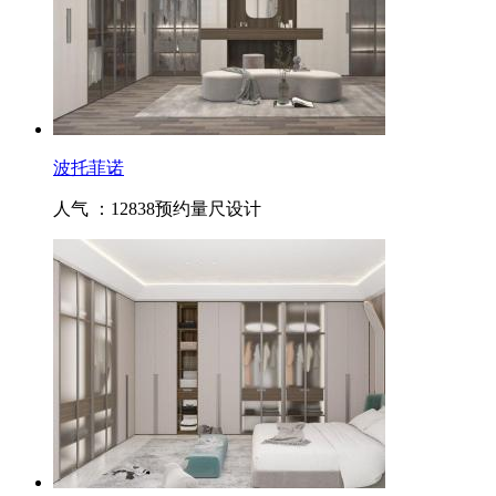
波托菲诺
人气 ：12838
预约量尺设计