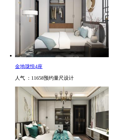
金地珑悦4座
人气 ：11658
预约量尺设计