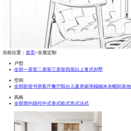
当前位置：
首页
>
全屋定制
户型
全部
一居室
二居室
三居室
四居以上
复式
别墅
空间
全部
卧室
书房
客厅
餐厅
阳台
儿童房
厨房
榻榻米
衣帽间
其他
风格
全部
简约
现代
中式
美式
欧式
意式
法式