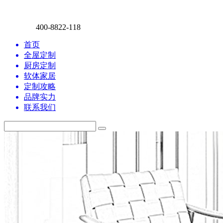
400-8822-118
首页
全屋定制
厨房定制
软体家居
定制攻略
品牌实力
联系我们