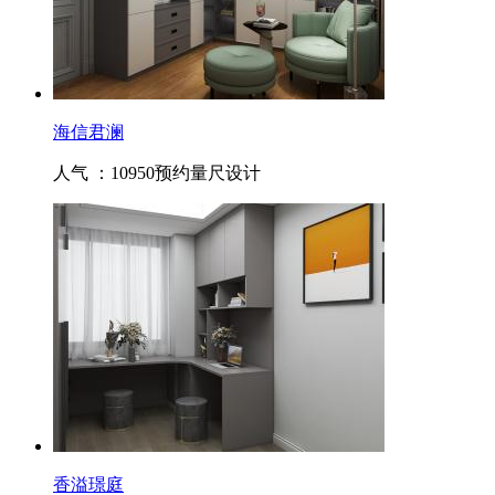
海信君澜
人气 ：10950
预约量尺设计
香溢璟庭