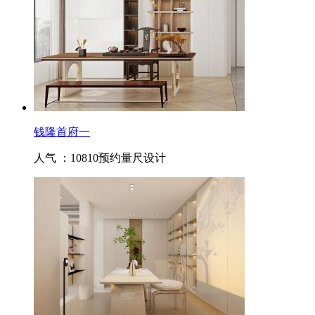
钱隆首府一
人气 ：10810
预约量尺设计