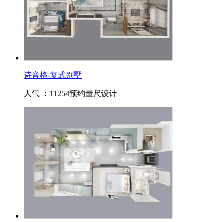
诗音格-复式别墅
人气 ：11254
预约量尺设计