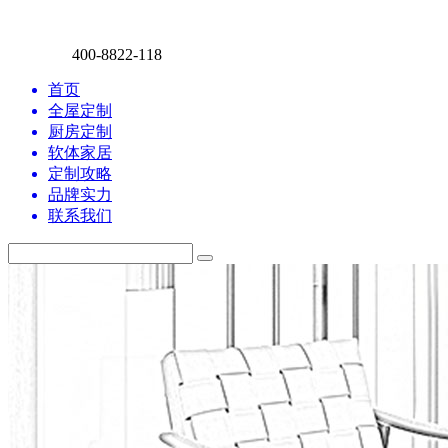
400-8822-118
首页
全屋定制
厨房定制
软体家居
定制攻略
品牌实力
联系我们