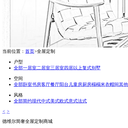
当前位置：
首页
>
全屋定制
户型
全部
一居室
二居室
三居室
四居以上
复式
别墅
空间
全部
卧室
书房
客厅
餐厅
阳台
儿童房
厨房
榻榻米
衣帽间
其他
风格
全部
简约
现代
中式
美式
欧式
意式
法式
<
>
德维尔简奢全屋定制商城