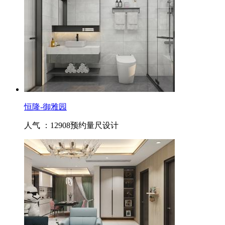
恒隆-御雅园
人气 ：12908
预约量尺设计