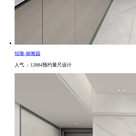
恒隆-御雅园
人气 ：12884
预约量尺设计