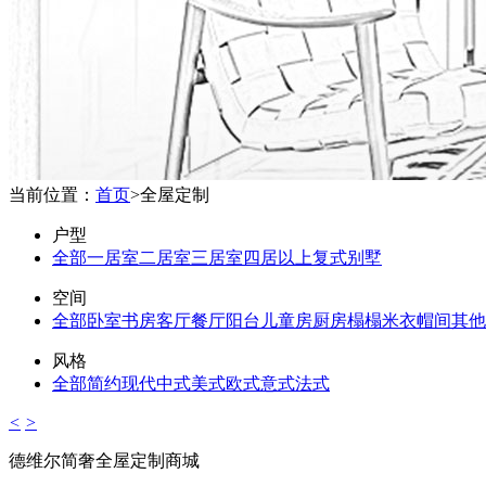
当前位置：
首页
>
全屋定制
户型
全部
一居室
二居室
三居室
四居以上
复式
别墅
空间
全部
卧室
书房
客厅
餐厅
阳台
儿童房
厨房
榻榻米
衣帽间
其他
风格
全部
简约
现代
中式
美式
欧式
意式
法式
<
>
德维尔简奢全屋定制商城