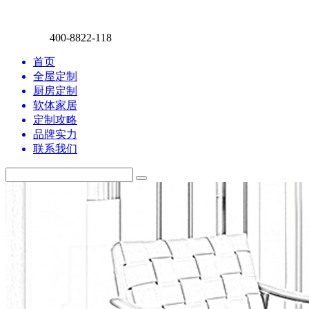
400-8822-118
首页
全屋定制
厨房定制
软体家居
定制攻略
品牌实力
联系我们