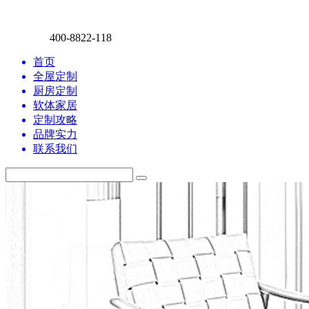
400-8822-118
首页
全屋定制
厨房定制
软体家居
定制攻略
品牌实力
联系我们