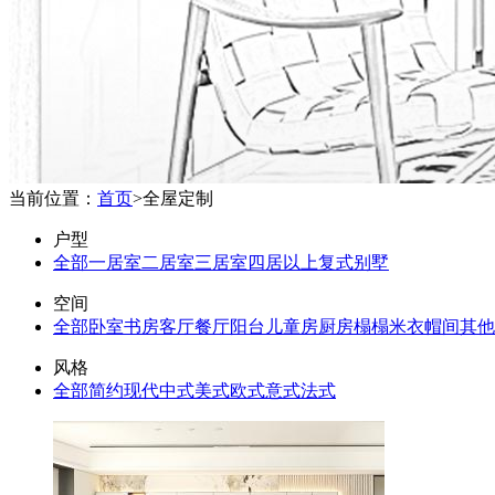
当前位置：
首页
>
全屋定制
户型
全部
一居室
二居室
三居室
四居以上
复式
别墅
空间
全部
卧室
书房
客厅
餐厅
阳台
儿童房
厨房
榻榻米
衣帽间
其他
风格
全部
简约
现代
中式
美式
欧式
意式
法式