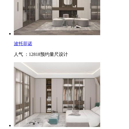
波托菲诺
人气 ：12818
预约量尺设计